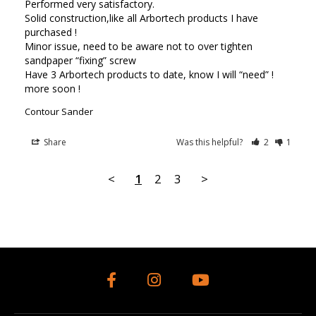
Performed very satisfactory.

Solid construction,like all Arbortech products I have 
purchased !

Minor issue, need to be aware not to over tighten 
sandpaper “fixing” screw

Have 3 Arbortech products to date, know I will “need” ! 
more soon !
Contour Sander
Share
Was this helpful?
2
1
<
1
2
3
>