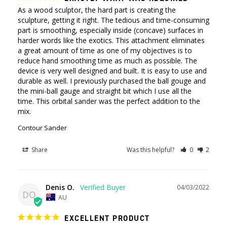
As a wood sculptor, the hard part is creating the 
sculpture, getting it right. The tedious and time-consuming 
part is smoothing, especially inside (concave) surfaces in 
harder words like the exotics. This attachment eliminates 
a great amount of time as one of my objectives is to 
reduce hand smoothing time as much as possible. The 
device is very well designed and built. It is easy to use and 
durable as well. I previously purchased the ball gouge and 
the mini-ball gauge and straight bit which I use all the 
time. This orbital sander was the perfect addition to the 
mix. 
Contour Sander
Share
Was this helpful?
0
2
Denis O.
04/03/2022
DO
AU
EXCELLENT PRODUCT