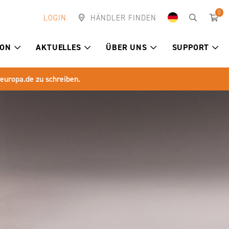
0
LOGIN
HÄNDLER FINDEN
ION
AKTUELLES
ÜBER UNS
SUPPORT
-europa.de
zu schreiben.