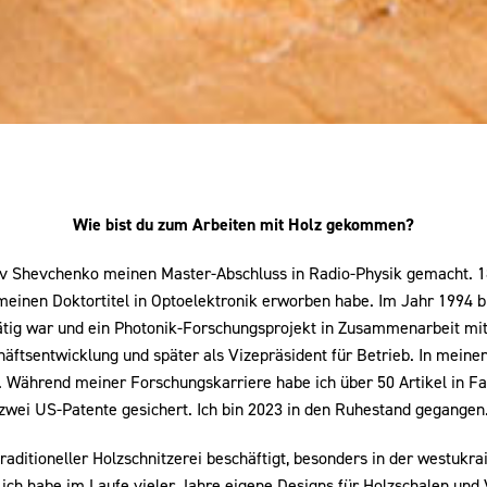
Wie bist du zum Arbeiten mit Holz gekommen?
iv Shevchenko meinen Master-Abschluss in Radio-Physik gemacht. 18
einen Doktortitel in Optoelektronik erworben habe. Im Jahr 1994 bi
tätig war und ein Photonik-Forschungsprojekt in Zusammenarbeit mit 
chäftsentwicklung und später als Vizepräsident für Betrieb. In meine
. Während meiner Forschungskarriere habe ich über 50 Artikel in Fac
zwei US-Patente gesichert. Ich bin 2023 in den Ruhestand gegangen
aditioneller Holzschnitzerei beschäftigt, besonders in der westukrai
ich habe im Laufe vieler Jahre eigene Designs für Holzschalen und 