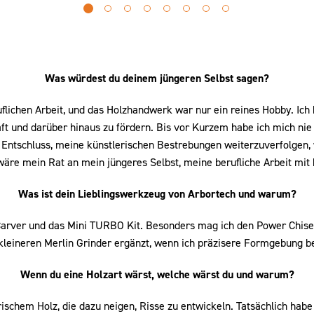
Go
Go
Go
Go
Go
Go
Go
Go
to
to
to
to
to
to
to
to
slide
slide
slide
slide
slide
slide
slide
slide
0
1
2
3
4
5
6
7
Was würdest du deinem jüngeren Selbst sagen?
eruflichen Arbeit, und das Holzhandwerk war nur ein reines Hobby.
aft und darüber hinaus zu fördern. Bis vor Kurzem habe ich mich n
Entschluss, meine künstlerischen Bestrebungen weiterzuverfolgen, 
wäre mein Rat an mein jüngeres Selbst, meine berufliche Arbeit mit 
Was ist dein Lieblingswerkzeug von Arbortech und warum?
Carver und das Mini TURBO Kit. Besonders mag ich den Power Chisel, 
leineren Merlin Grinder ergänzt, wenn ich präzisere Formgebung b
Wenn du eine Holzart wärst, welche wärst du und warum?
rischem Holz, die dazu neigen, Risse zu entwickeln. Tatsächlich habe 