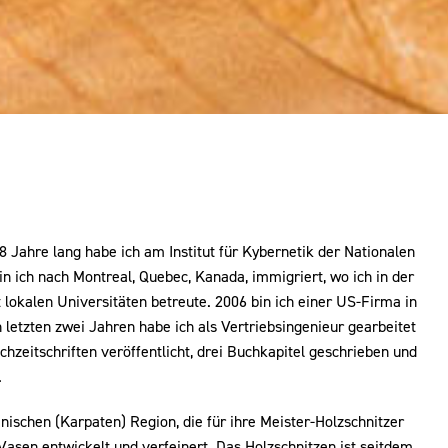
 Jahre lang habe ich am Institut für Kybernetik der Nationalen
n ich nach Montreal, Quebec, Kanada, immigriert, wo ich in der
lokalen Universitäten betreute. 2006 bin ich einer US-Firma in
n letzten zwei Jahren habe ich als Vertriebsingenieur gearbeitet
hzeitschriften veröffentlicht, drei Buchkapitel geschrieben und
.
nischen (Karpaten) Region, die für ihre Meister-Holzschnitzer
Vasen entwickelt und verfeinert. Das Holzschnitzen ist seitdem